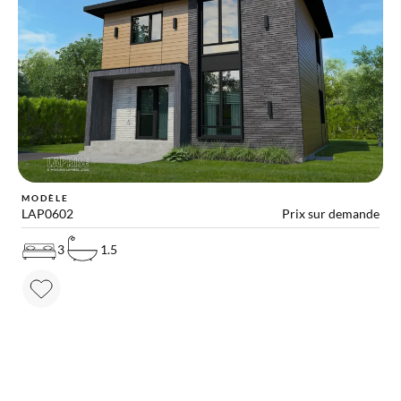
MODÈLE
LAP0602
Prix sur demande
3
1.5