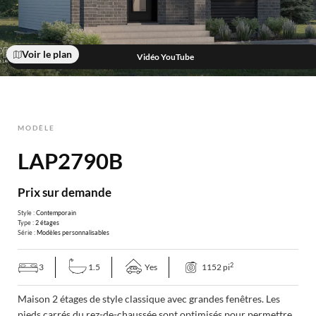
Voir le plan
Vidéo YouTube
MODÈLE
LAP2790B
Prix sur demande
Style :
Contemporain
Type :
2 étages
Série :
Modèles personnalisables
2
3
1.5
Yes
1152 pi
Maison 2 étages de style classique avec grandes fenêtres. Les
pieds carrés du rez-de-chaussée sont optimisés pour permettre