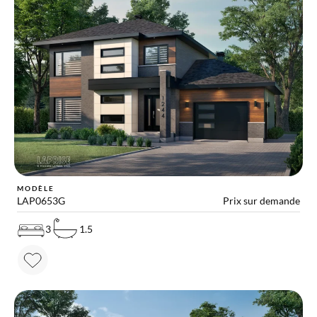
MODÈLE
LAP0653G
Prix sur demande
3
1.5