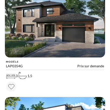
MODÈLE
LAP0354G
Prix sur demande
3
1.5