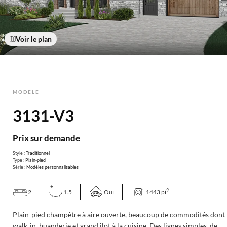
Voir le plan
MODÈLE
3131-V3
Prix sur demande
Style :
Traditionnel
Type :
Plain-pied
Série :
Modèles personnalisables
2
2
1.5
Oui
1443 pi
Plain-pied champêtre à aire ouverte, beaucoup de commodités dont
walk-in, buanderie et grand îlot à la cuisine. Des lignes simples, de